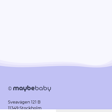
maybe
baby
©
Sveavägen 121 B
11349 Stockholm