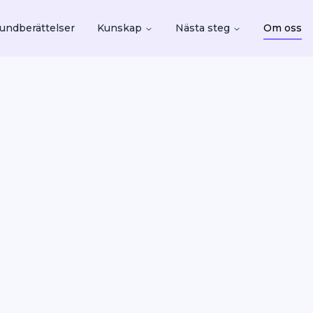
undberättelser
Kunskap
Nästa steg
Om oss