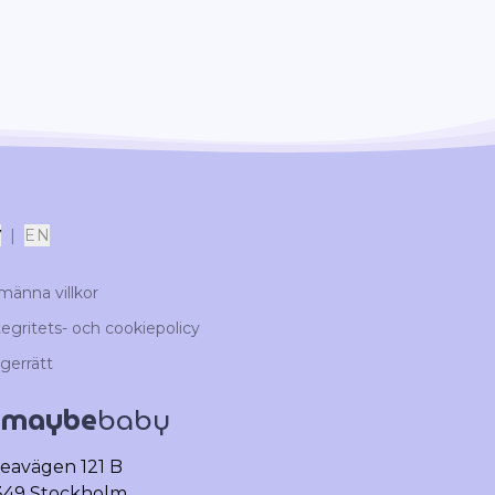
V
|
EN
lmänna villkor
tegritets- och cookiepolicy
gerrätt
maybe
baby
©
eavägen 121 B
349 Stockholm