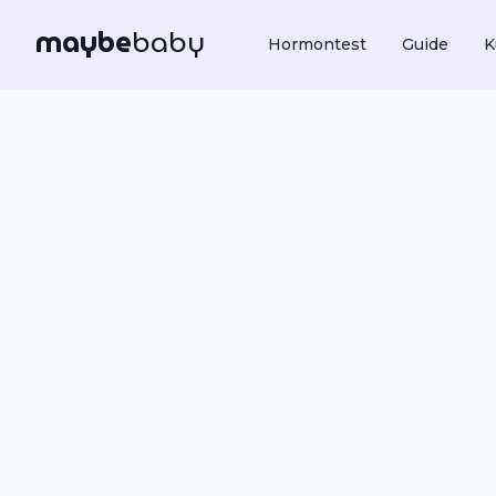
maybe
baby
Hormontest
Guide
K