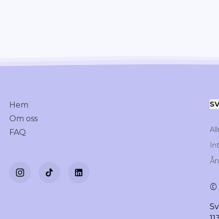
Ta första steget
S
Hem
Om oss
Al
FAQ
In
Ån
Sv
11