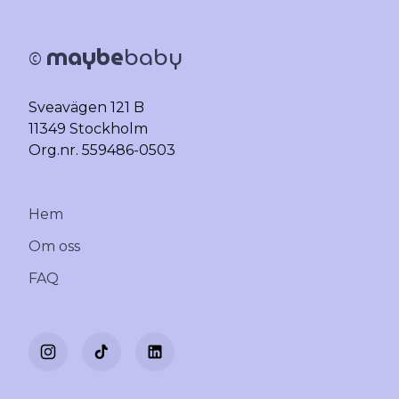
maybe
baby
©
Sveavägen 121 B
11349 Stockholm
Org.nr. 559486-0503
Hem
Om oss
FAQ