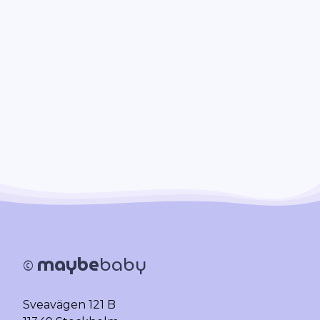
Vi kan uppdatera denna integritetspolicy från tid till
annan för att reflektera ändringar i våra processer
eller för att uppfylla lagkrav. Om vi gör några
väsentliga ändringar kommer vi att informera dig
om detta på vår webbplats.
Senast uppdaterad: 2025-03-13
maybe
baby
©
Sveavägen 121 B